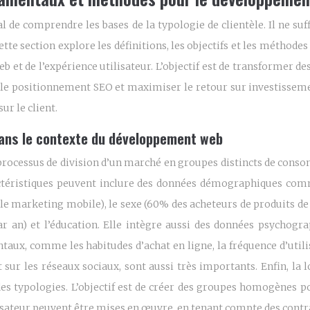
de comprendre les bases de la typologie de clientèle. Il ne suffit
tte section explore les définitions, les objectifs et les méthodes
b et de l’expérience utilisateur. L’objectif est de transformer 
er le positionnement SEO et maximiser le retour sur investiss
r le client.
 dans le contexte du développement web
le processus de division d’un marché en groupes distincts de co
ctéristiques peuvent inclure des données démographiques comme
e marketing mobile), le sexe (60% des acheteurs de produits de 
n) et l’éducation. Elle intègre aussi des données psychograph
ux, comme les habitudes d’achat en ligne, la fréquence d’utilisa
 sur les réseaux sociaux, sont aussi très importants. Enfin, la
 des typologies. L’objectif est de créer des groupes homogènes 
lisateur peuvent être mises en œuvre, en tenant compte des contr