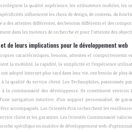
vilégient la qualité supérieure, les utilisateurs mobiles, les uti
écificités influencent les choix de design, de contenu, de fonctio
a des attentes différentes, des besoins différents et des comport
ment dans les moteurs de recherche et pour l’atteinte des objecti
 et de leurs implications pour le développement web
propres caractéristiques, besoins, attentes et comportements en
ient la mobilité, la rapidité, la simplicité et l’expérience utilis
 ont adopté Internet plus tard dans leur vie, ont besoin de plus de
à la qualité du service client. Les Technophiles, passionnés pa
s à la communauté des développeurs. Ils constituent environ 1
’une navigation intuitive, d’un support personnalisé, de gara
’être accompagnés. Les Orientés Prix recherchent les meilleures
 service client et les garanties. Les Orientés Communauté valorise
 approche spécifique en matière de développement web, d’optimis