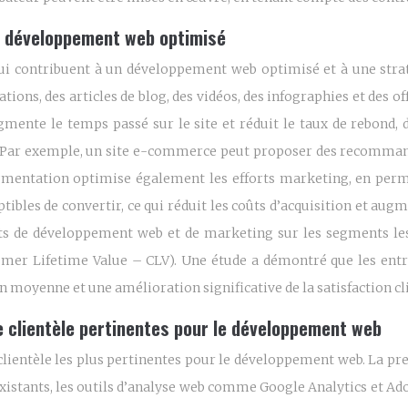
un développement web optimisé
ui contribuent à un développement web optimisé et à une stratég
ons, des articles de blog, des vidéos, des infographies et des of
ugmente le temps passé sur le site et réduit le taux de rebond,
. Par exemple, un site e-commerce peut proposer des recommandat
egmentation optimise également les efforts marketing, en perme
ptibles de convertir, ce qui réduit les coûts d’acquisition et aug
rts de développement web et de marketing sur les segments les
ustomer Lifetime Value – CLV). Une étude a démontré que les ent
n moyenne et une amélioration significative de la satisfaction cl
de clientèle pertinentes pour le développement web
clientèle les plus pertinentes pour le développement web. La pre
 existants, les outils d’analyse web comme Google Analytics et Ad