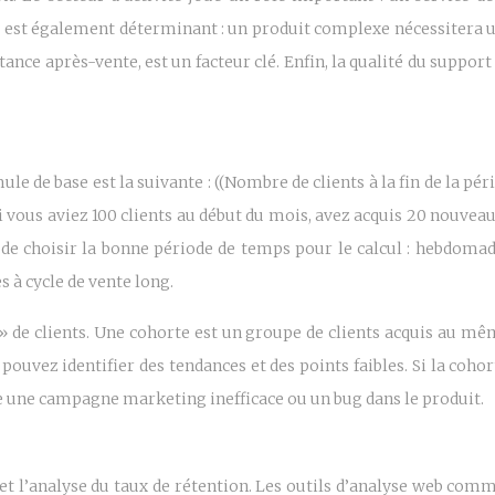
ce est également déterminant : un produit complexe nécessitera 
ance après-vente, est un facteur clé. Enfin, la qualité du support c
ule de base est la suivante : ((Nombre de clients à la fin de la p
i vous aviez 100 clients au début du mois, avez acquis 20 nouveaux
ial de choisir la bonne période de temps pour le calcul : hebdoma
 à cycle de vente long.
 » de clients. Une cohorte est un groupe de clients acquis au m
s pouvez identifier des tendances et des points faibles. Si la coho
e une campagne marketing inefficace ou un bug dans le produit.
et l’analyse du taux de rétention. Les outils d’analyse web com