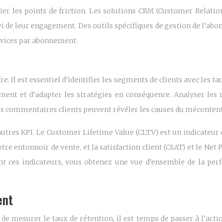
ifier les points de friction. Les solutions CRM (Customer Re
suivi de leur engagement. Des outils spécifiques de gestion de l’
rvices par abonnement.
e. Il est essentiel d’identifier les segments de clients avec les ta
nt et d’adapter les stratégies en conséquence. Analyser les r
e des commentaires clients peuvent révéler les causes du méconten
’autres KPI. Le Customer Lifetime Value (CLTV) est un indicateur
otre entonnoir de vente, et la satisfaction client (CSAT) et le Ne
 ces indicateurs, vous obtenez une vue d’ensemble de la perf
ent
 mesurer le taux de rétention, il est temps de passer à l’action