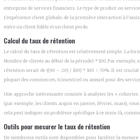
entreprise de services financiers. Le type de produit ou servi
L’expérience client globale, de la première interaction à l’assist
entre un client fidèle et un client perdu.
Calcul du taux de rétention
Le calcul du taux de rétention est relativement simple. La form
Nombre de clients au début de la période) * 100. Par exemple, s
rétention serait de ((90 – 20) / 100) * 100 = 70%. Il est cruc
plupart des commerces, trimestriel ou annuel pour des services
Une approche intéressante consiste à analyser les « cohortes
(par exemple, les clients acquis en janvier, février, mars), vou
cela peut indiquer un problème spécifique à ce mois-là, comm
Outils pour mesurer le taux de rétention
De nombreux outils sont disponibles pour faciliter la mesure 