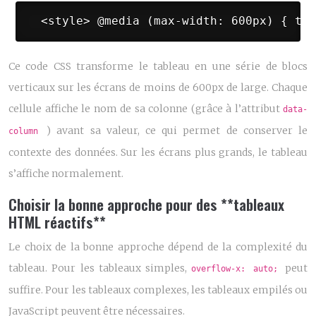
 <style> @media (max-width: 600px) { tab
Ce code CSS transforme le tableau en une série de blocs
verticaux sur les écrans de moins de 600px de large. Chaque
cellule affiche le nom de sa colonne (grâce à l’attribut
data-
) avant sa valeur, ce qui permet de conserver le
column
contexte des données. Sur les écrans plus grands, le tableau
s’affiche normalement.
Choisir la bonne approche pour des **tableaux
HTML réactifs**
Le choix de la bonne approche dépend de la complexité du
tableau. Pour les tableaux simples,
peut
overflow-x: auto;
suffire. Pour les tableaux complexes, les tableaux empilés ou
JavaScript peuvent être nécessaires.