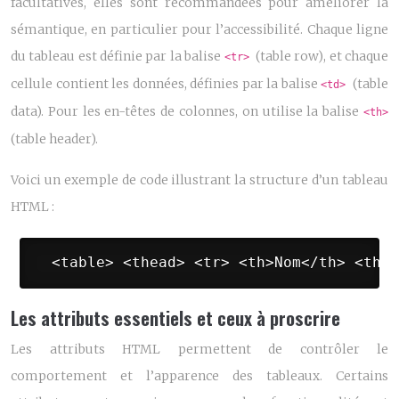
facultatives, elles sont recommandées pour améliorer la
sémantique, en particulier pour l’accessibilité. Chaque ligne
du tableau est définie par la balise
(table row), et chaque
<tr>
cellule contient les données, définies par la balise
(table
<td>
data). Pour les en-têtes de colonnes, on utilise la balise
<th>
(table header).
Voici un exemple de code illustrant la structure d’un tableau
HTML :
 <table> <thead> <tr> <th>Nom</th> <th>Â
Les attributs essentiels et ceux à proscrire
Les attributs HTML permettent de contrôler le
comportement et l’apparence des tableaux. Certains