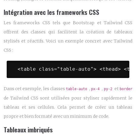
Intégration avec les frameworks CSS
Les frameworks CSS tels que Bootstrap et Tailwind CSS
offrent des classes qui facilitent la création de tableaux
stylisés et réactifs. Voici un exemple concret avec Tailwind
CSS :
 <table class="table-auto"> <thead> <tr>
Dans cet exemple, les classes
,
,
et
table-auto
px-4
py-2
border
de Tailwind CSS sont utilisées pour styliser rapidement le
tableau et ses cellules. Cela permet de créer un tableau
propre et bien formaté avec un minimum de code.
Tableaux imbriqués