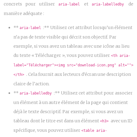
concrets pour utiliser
et
de
aria-label
aria-labelledby
manière adéquate :
**
:** Utilisez cet attribut lorsqu’un élément
aria-label
n’a pas de texte visible qui décrit son objectif. Par
exemple, si vous avez un tableau avec une icône au lieu
du texte « Télécharger », vous pouvez utiliser
<th aria-
label="Télécharger"><img src="download-icon.png" alt="">
. Cela fournit aux lecteurs d’écran une description
</th>
claire de l’action.
**
:** Utilisez cet attribut pour associer
aria-labelledby
un élément à un autre élément de la page qui contient
déjà le texte descriptif. Par exemple, si vous avez un
tableau dont le titre est dans un élément
avec un ID
<h3>
spécifique, vous pouvez utiliser
<table aria-